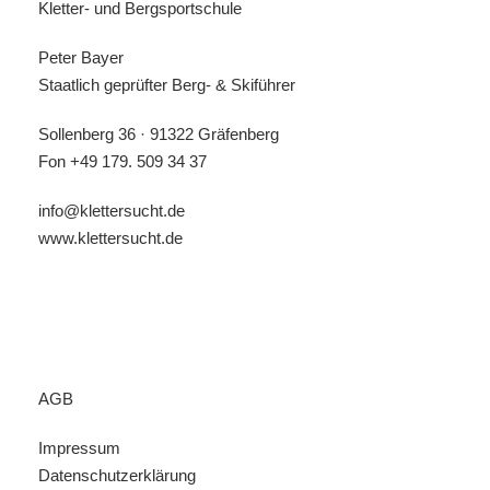
Kletter- und Bergsportschule
wetterangepasste Skitourenbekleidung
Peter Bayer
Skibrille
Staatlich geprüfter Berg- & Skiführer
Sonnenbrille
Sollenberg 36 · 91322 Gräfenberg
Sonnencreme mit hohem Schutzfaktor
Fon
+49 179. 509 34 37
1 Paar dünne Handschuhe
info@klettersucht.de
1 Paar dicke Handschuhe
www.klettersucht.de
Ersatzhandschuhe
Stirnlampe
indiv. Tourenverpflegung für unterwegs (z.B.
Riegel o.ä.)
AGB
evtl. persönlich benötigte Medikamente
Impressum
Alpenvereinsausweis
Datenschutzerklärung