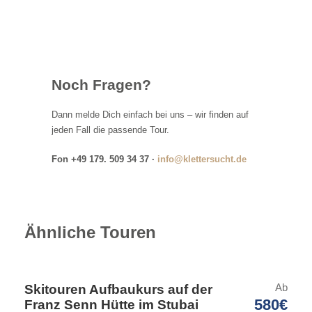
Noch Fragen?
Details
Dann melde Dich einfach bei uns – wir finden auf
jeden Fall die passende Tour.
Treffpunkt
Fon +49 179. 509 34 37 ·
info@klettersucht.de
18:00 Uhr in der Unterkunft
Preis inklusiv
Ähnliche Touren
Führung
Sicherheitsausrüstung (LVS-Gerät,
Ab
Skitouren Aufbaukurs auf der
Lawinenschaufel, Lawinensonde)
580€
Franz Senn Hütte im Stubai