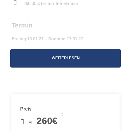
260,00 € bei 5-6 Teilnehmern
Termin
Freitag 15.01.27 – Sonntag 17.01.27
WEITERLESEN
Skitourenwochenende bei dem wir uns je nach
Wetterlage und Lawinensituation kurzfristig für ein
Gebiet mit skitechnisch einfachen Skitouren mit
Aufstiegen zwischen drei und vier Stunden entscheiden.
Das heißt, wir wissen erst zwei bis drei Tage vorher wo
es hingeht. Übernachtet wird in Pensionen oder
einfachen Gasthöfen im Tal, denn eine ruhige
Preis
Übernachtung in einem bequemen Bett ist einem
260€
Massenlager auf einer überfüllten Hütte doch allemal
Ab
vorzuziehen!