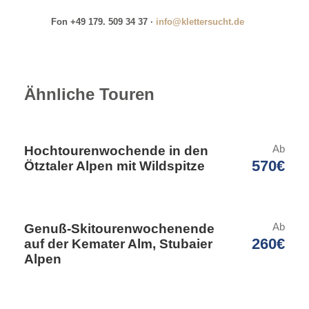
Fon +49 179. 509 34 37 ·
info@klettersucht.de
Tourenmöglichkeiten
Ähnliche Touren
· Erster Sellaturm: Freccia, 4, Trenkerriß, 5
· Zweiter Sellaturm: Kostner, 4-, Glückverschneidung, 4,
Kasnapoff, 5-
Ab
Hochtourenwochende in den
· Dritter Sellaturm: Jahnweg, 4
570€
Ötztaler Alpen mit Wildspitze
· Piz de Ciavazes Südwand: Kleine Micheluzzi, 4+,
Rampenführe, 4
· Sass Pordoi Westwand: Fedele, 4+
Ab
Genuß-Skitourenwochenende
· Sass Pordoi Südwand: Mariakante, 4+, Via Gross, 5-
260€
auf der Kemater Alm, Stubaier
· Fünffingerspitze Überschreitung, 4
Alpen
· Grohmannspitze: Harrerführe, 5-
· Große Cirspitze: Südostkante, 5
· Boéseekofel: Südostwand, 4+, Südwand, 5