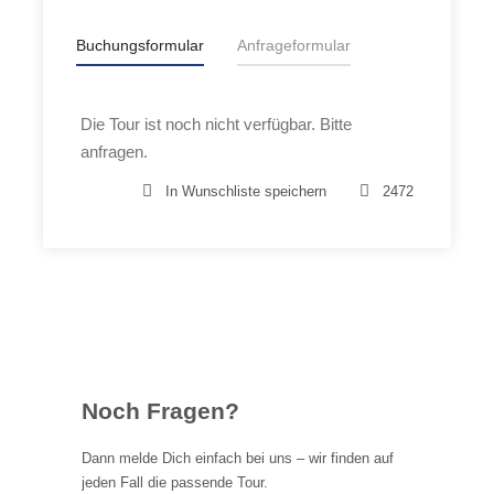
Buchungsformular
Anfrageformular
Die Tour ist noch nicht verfügbar. Bitte
Buchung & Kosten
anfragen.
In Wunschliste speichern
2472
Die angegebenen Kosten sind pro Person. Alle Touren
können vorab über das Anfrageformular angefragt
werden. Sollte der angegebenen Termin nicht passend
sein, so finden wir sicherlich einen passenden Termin.
Online buchbar, einzeln oder für Gruppen bis zur
maximalen Teilnehmerzahl.
Noch Fragen?
Dann melde Dich einfach bei uns – wir finden auf
jeden Fall die passende Tour.