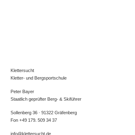
und viele andere
Details
Treffpunkt
Klettersucht
18:00 Uhr Rifugio Valentini, Sellapass
Kletter- und Bergsportschule
Peter Bayer
Preis inklusiv
Staatlich geprüfter Berg- & Skiführer
Führung
Sollenberg 36 · 91322 Gräfenberg
Leihausrüstung soweit benötigt
Fon
+49 179. 509 34 37
info@klettersucht.de