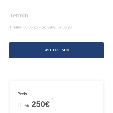
Termin
Freitag 05.06.26 – Sonntag 07.06.26
Dieses Hochtouren-Wochenende ist etwas ganz
WEITERLESEN
Besonderes! Ohne mit der üblichen “Berg-Zivilisation”
wie Hütte oder Seilbahn in Berührung zu kommen,
wollen wir einen attraktiven Dreitausender besteigen und
dabei abseits ausgetretener Pfade im Zelt übernachten.
Gekocht wird natürlich ganz stilecht selbst auf dem
ebenfalls mitgebrachten Gaskocher. Das durch Zelt,
Schlafsack, Isomatte, Kocher und Verpflegung erhöhte
Preis
Gewicht des Rucksacks erfordert zwar ein bisschen
250€
mehr Kondition, aber dafür können wir uns weitgehend
Ab
abseits der Massen bewegen und genießen garantiert