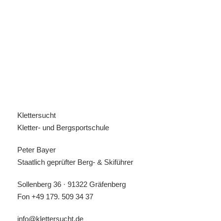
Preis exklusiv
eigene An- und Abreise
Unterkunft & Verpflegung
Ausrüstungsliste
Klettersucht
Großer Hochtouren-Rucksack
Kletter- und Bergsportschule
gebirgstaugliches 2-Mann Zelt *
Peter Bayer
Warmer Daunen- oder Kunstfaserschlafsack
Staatlich geprüfter Berg- & Skiführer
Isomatte (Thermarest o.ä.)
Sollenberg 36 · 91322 Gräfenberg
Gaskocher* + Kochgeschirr usw.
Fon
+49 179. 509 34 37
Verpflegung zum Kochen am Abend + Frühstück
info@klettersucht.de
am Sonntag, beliebig nach Geschmack