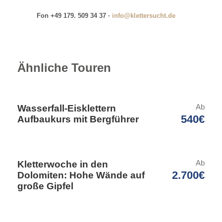
Fon +49 179. 509 34 37 ·
info@klettersucht.de
Ähnliche Touren
Details
Ab
Wasserfall-Eisklettern
540€
Aufbaukurs mit Bergführer
Treffpunkt
18:00 Uhr, Niederthai
Ab
Kletterwoche in den
2.700€
Dolomiten: Hohe Wände auf
große Gipfel
Preis inklusiv
Führung
Leihausrüstung soweit benötigt