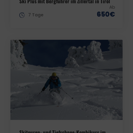
Ski Plus mit Bergführer im Zillertal in Tirol
Ab
650€
7 Tage
Skitouren- und Tiefschnee-Kombikurs im