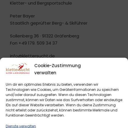
Kletter- und Bergsportschule
Peter Bayer
Staatlich geprüfter Berg- & Skiführer
Sollenberg 36 · 91322 Gräfenberg
Fon
+49 179. 509 34 37
info@klettersucht.de
www.klettersucht.de
Cookie-Zustimmung
verwalten
Um dir ein optimales Erlebnis zu bieten, verwenden wir
Technologien wie Cookies, um Geräteinformationen zu speichern
und/oder darauf zuzugreifen. Wenn du diesen Technologien
zustimmst, können wir Daten wie das Surfverhalten oder eindeutige
AGB
IDs auf dieser Website verarbeiten. Wenn du deine Zustimmung
nicht erteilst oder zurückziehst, können bestimmte Merkmale und
Funktionen beeinträchtigt werden.
Impressum
Datenschutzerklärung
Dienste verwalten